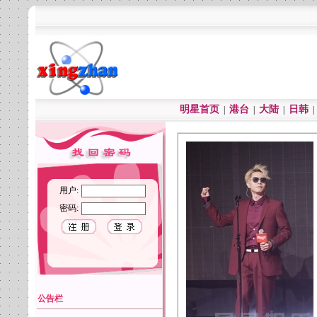
明星首页
港台
大陆
日韩
|
|
|
用户:
密码:
公告栏