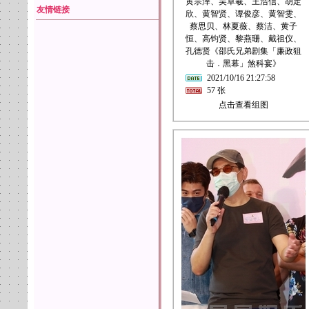
黄宗泽、吴卓羲、王浩信、胡定
友情链接
欣、黄智贤、谭俊彦、黄智雯、
蔡思贝、林夏薇、蔡洁、黄子
恒、高钧贤、黎燕珊、戴祖仪、
孔德贤《邵氏兄弟剧集「廉政狙
击．黑幕」煞科宴》
2021/10/16 21:27:58
57 张
点击查看组图