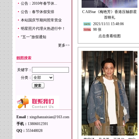
公告：2010年春节休...
公告：春节休假安排
C AllStar《梅艳芳》香港压轴群星
首映礼
本站国庆节期间照常营业
2021/11/11 15:48:06
明星照片代理火热进行中！
98 张
点击查看组图
“五一”放假通知
更多>>
靓图搜索
关键字：
分类：
Email：
xingzhanzaixian@163.com
手机：
13806012591
QQ：
553448028