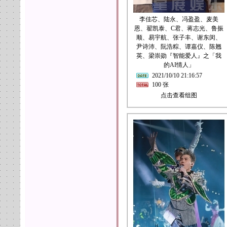
李佳芯、陆永、冯盈盈、麦美
恩、翟凯泰、C君、蒋志光、鲁振
顺、易宇航、张子丰、谢东闵、
尹诗沛、阮浩粽、谭嘉仪、陈翘
英、梁崇勋『智能爱人』之「我
的AI情人」
2021/10/10 21:16:57
100 张
点击查看组图