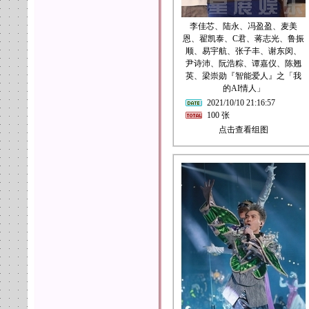
李佳芯、陆永、冯盈盈、麦美
恩、翟凯泰、C君、蒋志光、鲁振
顺、易宇航、张子丰、谢东闵、
尹诗沛、阮浩粽、谭嘉仪、陈翘
英、梁崇勋『智能爱人』之「我
的AI情人」
2021/10/10 21:16:57
100 张
点击查看组图