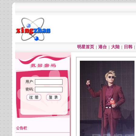
明星首页
港台
大陆
日韩
|
|
|
用户:
密码:
公告栏