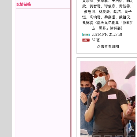
黄宗泽、吴卓羲、王浩信、胡定
友情链接
欣、黄智贤、谭俊彦、黄智雯、
蔡思贝、林夏薇、蔡洁、黄子
恒、高钧贤、黎燕珊、戴祖仪、
孔德贤《邵氏兄弟剧集「廉政狙
击．黑幕」煞科宴》
2021/10/16 21:27:58
57 张
点击查看组图