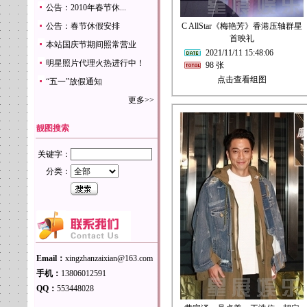
公告：2010年春节休...
公告：春节休假安排
C AllStar《梅艳芳》香港压轴群星
首映礼
本站国庆节期间照常营业
2021/11/11 15:48:06
明星照片代理火热进行中！
98 张
点击查看组图
“五一”放假通知
更多>>
靓图搜索
关键字：
分类：
Email：
xingzhanzaixian@163.com
手机：
13806012591
QQ：
553448028