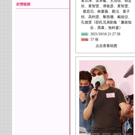
黄宗泽、吴卓羲、王浩信、胡定
友情链接
欣、黄智贤、谭俊彦、黄智雯、
蔡思贝、林夏薇、蔡洁、黄子
恒、高钧贤、黎燕珊、戴祖仪、
孔德贤《邵氏兄弟剧集「廉政狙
击．黑幕」煞科宴》
2021/10/16 21:27:58
57 张
点击查看组图