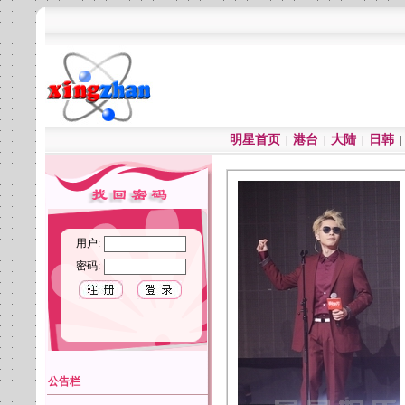
明星首页
港台
大陆
日韩
|
|
|
用户:
密码:
公告栏