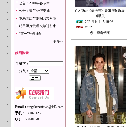
公告：2010年春节休...
公告：春节休假安排
C AllStar《梅艳芳》香港压轴群星
首映礼
本站国庆节期间照常营业
2021/11/11 15:48:06
明星照片代理火热进行中！
98 张
点击查看组图
“五一”放假通知
更多>>
靓图搜索
关键字：
分类：
Email：
xingzhanzaixian@163.com
手机：
13806012591
QQ：
553448028