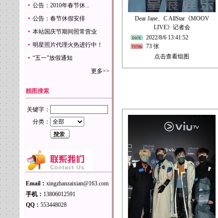
公告：2010年春节休...
公告：春节休假安排
Dear Jane、C AllStar《MOOV
LIVE》记者会
本站国庆节期间照常营业
2022/8/6 13:41:52
明星照片代理火热进行中！
73 张
点击查看组图
“五一”放假通知
更多>>
靓图搜索
关键字：
分类：
Email：
xingzhanzaixian@163.com
手机：
13806012591
QQ：
553448028