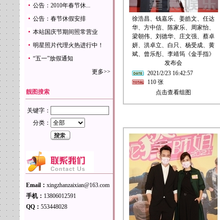
公告：2010年春节休...
公告：春节休假安排
徐浩昌、钱嘉乐、姜皓文、任达
华、方中信、陈家乐、周家怡、
本站国庆节期间照常营业
梁朝伟、刘德华、庄文强、蔡卓
明星照片代理火热进行中！
妍、洪卓立、白只、杨受成、黄
斌、曾乐彤、李靖筠《金手指》
“五一”放假通知
发布会
更多>>
2021/2/23 16:42:57
110 张
靓图搜索
点击查看组图
关键字：
分类：
Email：
xingzhanzaixian@163.com
手机：
13806012591
QQ：
553448028