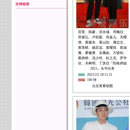
友情链接
宣萱、陈豪、洪永城、邓佩仪、
郑俊弘、卢宛茵、张嘉儿、关曜
儁、黄建东、黄山怡、潘志文、
黄美棋、姚宏远、黄耀煌、曾淑
雅、萧徽勇、吴佩如、方骏钊、
蔡婷婷、冼少玲、杜之克、罗学
欣、关树明、丁羡仪『陀枪师姐
2021』头号任务
2021/2/2 18:11:21
100 张
点击查看组图