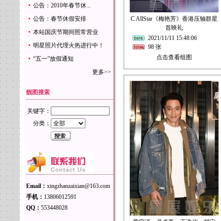
公告：2010年春节休...
公告：春节休假安排
C AllStar《梅艳芳》香港压轴群星
首映礼
本站国庆节期间照常营业
2021/11/11 15:48:06
明星照片代理火热进行中！
98 张
点击查看组图
“五一”放假通知
更多>>
靓图搜索
关键字：
分类：
Email：
xingzhanzaixian@163.com
手机：
13806012591
QQ：
553448028