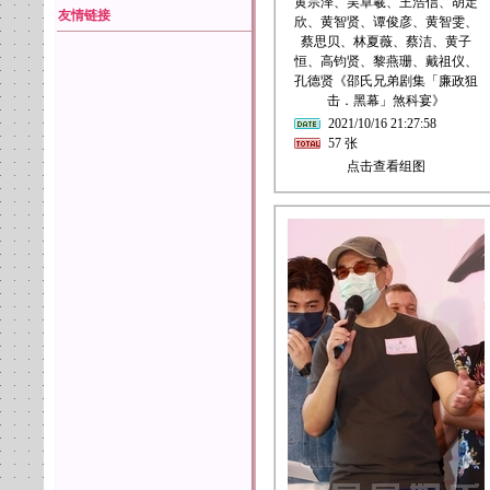
黄宗泽、吴卓羲、王浩信、胡定
友情链接
欣、黄智贤、谭俊彦、黄智雯、
蔡思贝、林夏薇、蔡洁、黄子
恒、高钧贤、黎燕珊、戴祖仪、
孔德贤《邵氏兄弟剧集「廉政狙
击．黑幕」煞科宴》
2021/10/16 21:27:58
57 张
点击查看组图