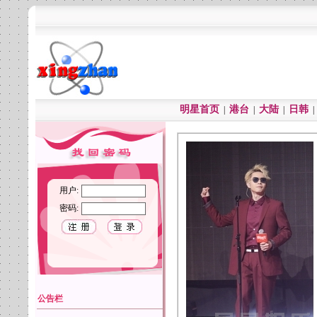
明星首页
港台
大陆
日韩
|
|
|
用户:
密码:
公告栏