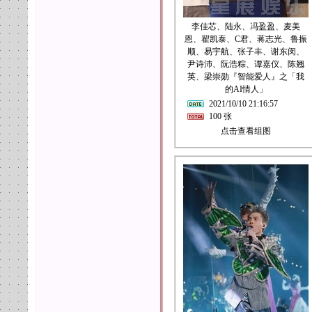
李佳芯、陆永、冯盈盈、麦美
恩、翟凯泰、C君、蒋志光、鲁振
顺、易宇航、张子丰、谢东闵、
尹诗沛、阮浩粽、谭嘉仪、陈翘
英、梁崇勋『智能爱人』之「我
的AI情人」
2021/10/10 21:16:57
100 张
点击查看组图