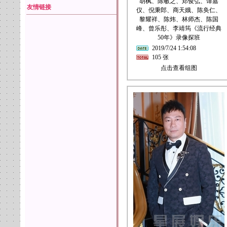
胡枫、陈敏之、郑俊弘、谭嘉
友情链接
仪、倪秉郎、商天娥、陈奂仁、
黎耀祥、陈炜、林师杰、陈国
峰、曾乐彤、李靖筠《流行经典
50年》录像探班
2019/7/24 1:54:08
105 张
点击查看组图