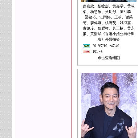
蔡嘉欣、杨咏彤、黄嘉雯、黄咏
柔、杨慧敏、吴玥彤、陈熙蕊、
梁敏巧、江雨婷、王菲、谢采
芝、廖倬竩、姚懿芠、姚羽嘉、
古佩玲、黎耀祥、萧正楠、曹永
廉、黄浩然《香港小姐公爵特训
班》外景拍摄
2019/7/19 1:47:40
101 张
点击查看组图