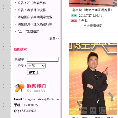
公告：2010年春节休...
公告：春节休假安排
郭富城《奢迷空间亚洲首展》
2019/7/27 1:36:41
本站国庆节期间照常营业
126 张
明星照片代理火热进行中！
点击查看组图
“五一”放假通知
更多>>
靓图搜索
关键字：
分类：
Email：
xingzhanzaixian@163.com
手机：
13806012591
QQ：
553448028