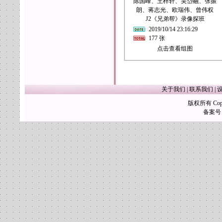
陈国峰、王梓轩、吴岱融、张振
朗、蒋志光、欧瑞伟、曾伟权
J2《兄弟帮》录像探班
2019/10/14 23:16:29
177 张
点击查看组图
关于我们
|
联系我们
|
版权所有 Copy
备案号