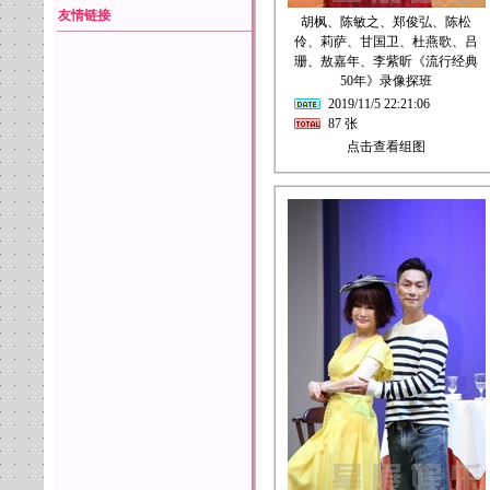
友情链接
胡枫、陈敏之、郑俊弘、陈松
伶、莉萨、甘国卫、杜燕歌、吕
珊、敖嘉年、李紫昕《流行经典
50年》录像探班
2019/11/5 22:21:06
87 张
点击查看组图