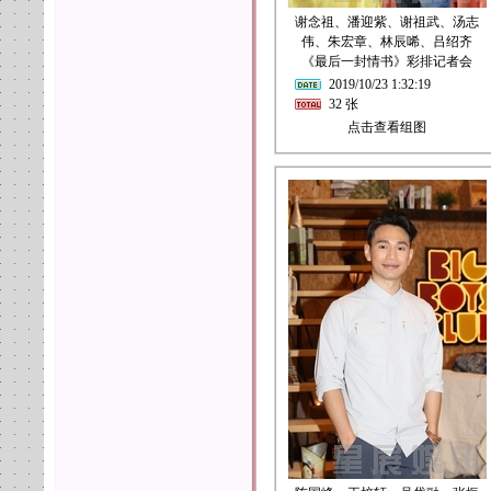
谢念祖、潘迎紫、谢祖武、汤志
伟、朱宏章、林辰唏、吕绍齐
《最后一封情书》彩排记者会
2019/10/23 1:32:19
32 张
点击查看组图