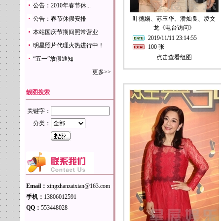
公告：2010年春节休...
公告：春节休假安排
叶德娴、苏玉华、潘灿良、凌文
龙《电台访问》
本站国庆节期间照常营业
2019/11/11 23:14:55
明星照片代理火热进行中！
100 张
点击查看组图
“五一”放假通知
更多>>
靓图搜索
关键字：
分类：
Email：
xingzhanzaixian@163.com
手机：
13806012591
QQ：
553448028