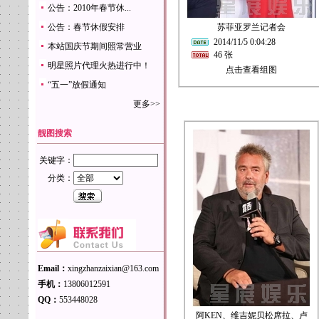
公告：2010年春节休...
公告：春节休假安排
苏菲亚罗兰记者会
2014/11/5 0:04:28
本站国庆节期间照常营业
46 张
明星照片代理火热进行中！
点击查看组图
“五一”放假通知
更多>>
靓图搜索
关键字：
分类：
Email：
xingzhanzaixian@163.com
手机：
13806012591
QQ：
553448028
阿KEN、维吉妮贝松席拉、卢