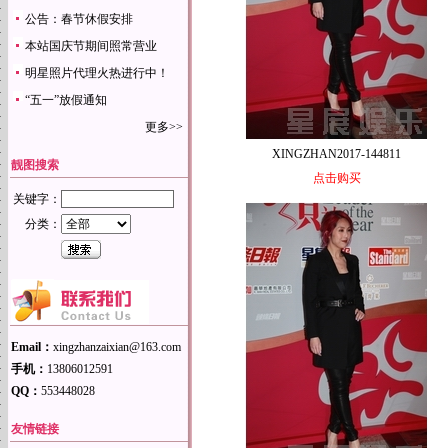
公告：春节休假安排
本站国庆节期间照常营业
明星照片代理火热进行中！
“五一”放假通知
更多>>
XINGZHAN2017-144811
靓图搜索
点击购买
关键字：
分类：
Email：
xingzhanzaixian@163.com
手机：
13806012591
QQ：
553448028
友情链接