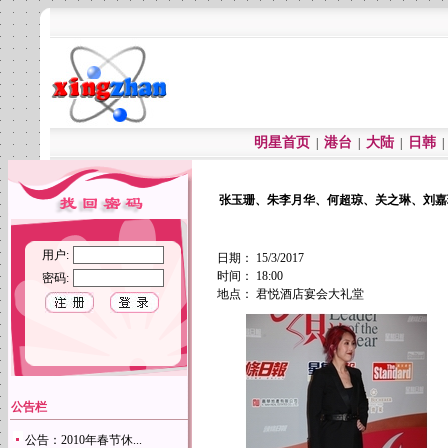
明星首页
港台
大陆
日韩
|
|
|
张玉珊、朱李月华、何超琼、关之琳、刘嘉
用户:
日期： 15/3/2017
时间： 18:00
密码:
地点： 君悦酒店宴会大礼堂
公告栏
公告：2010年春节休...