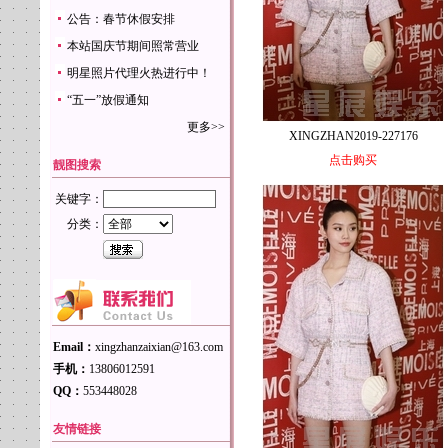
公告：春节休假安排
本站国庆节期间照常营业
明星照片代理火热进行中！
“五一”放假通知
更多>>
XINGZHAN2019-227176
点击购买
靓图搜索
关键字：
分类：
Email：
xingzhanzaixian@163.com
手机：
13806012591
QQ：
553448028
友情链接