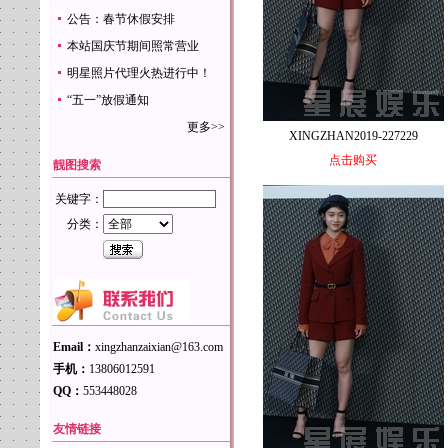
公告：春节休假安排
本站国庆节期间照常营业
明星照片代理火热进行中！
“五一”放假通知
更多>>
XINGZHAN2019-227229
点击购买
靓图搜索
关键字：
分类：
Email：
xingzhanzaixian@163.com
手机：
13806012591
QQ：
553448028
友情链接