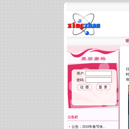
日
用户:
时
密码:
公告栏
公告：2010年春节休...