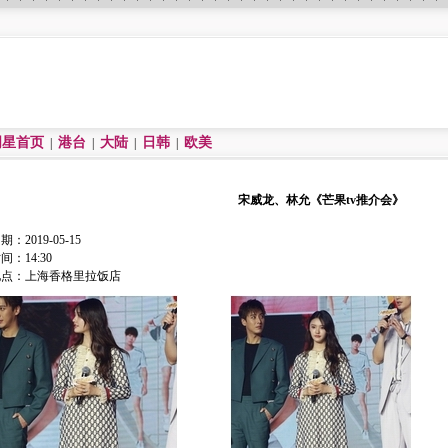
明星首页
港台
大陆
日韩
欧美
|
|
|
|
宋威龙、林允《芒果tv推介会》
期：2019-05-15
间：14:30
地点：上海香格里拉饭店