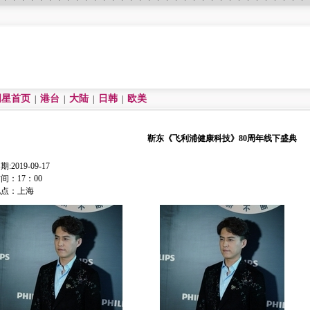
明星首页
港台
大陆
日韩
欧美
|
|
|
|
靳东《飞利浦健康科技》80周年线下盛典
期:2019-09-17
间：17：00
地点：上海