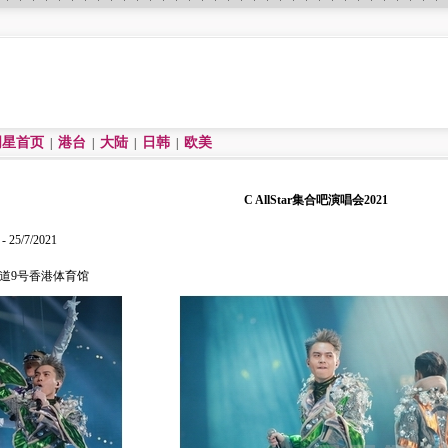
明星首页
港台
大陆
日韩
欧美
|
|
|
|
C AllStar集合吧演唱会2021
 25/7/2021
运道9号香港体育馆