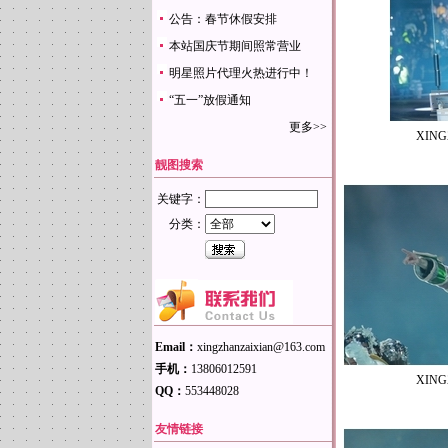
公告：春节休假安排
本站国庆节期间照常营业
明星照片代理火热进行中！
“五一”放假通知
更多>>
XING
靓图搜索
关键字：
分类：
Email：
xingzhanzaixian@163.com
手机：
13806012591
XING
QQ：
553448028
友情链接