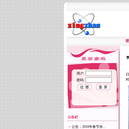
用户:
日
时
密码:
公告栏
公告：2010年春节休...