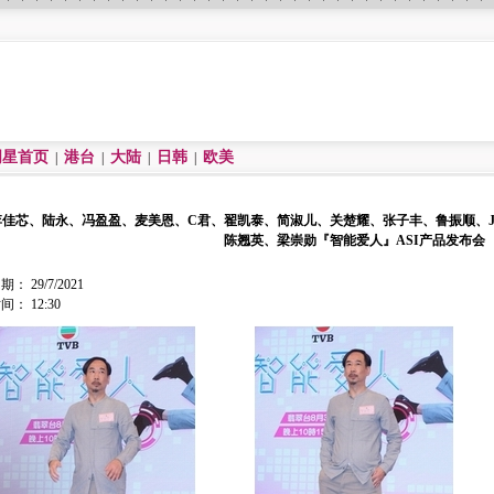
明星首页
港台
大陆
日韩
欧美
|
|
|
|
李佳芯、陆永、冯盈盈、麦美恩、C君、翟凯泰、简淑儿、关楚耀、张子丰、鲁振顺、Joe 
陈翘英、梁崇勋『智能爱人』ASI产品发布会
期： 29/7/2021
间： 12:30