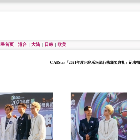
明星首页
港台
大陆
日韩
欧美
|
|
|
|
C AllStar「2021年度叱咤乐坛流行榜颁奖典礼」记者