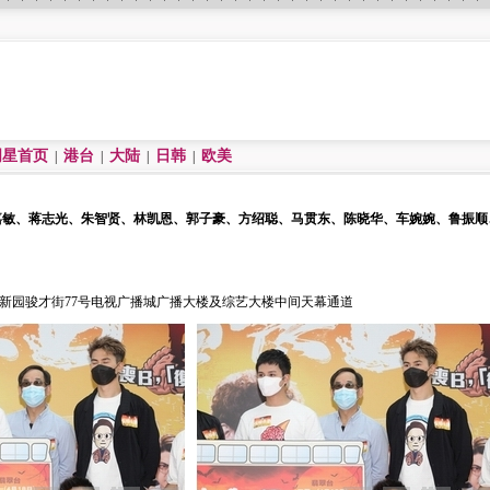
明星首页
港台
大陆
日韩
欧美
|
|
|
|
嘉敏、蒋志光、朱智贤、林凯恩、郭子豪、方绍聪、马贯东、陈晓华、车婉婉、鲁振顺
创新园骏才街77号电视广播城广播大楼及综艺大楼中间天幕通道