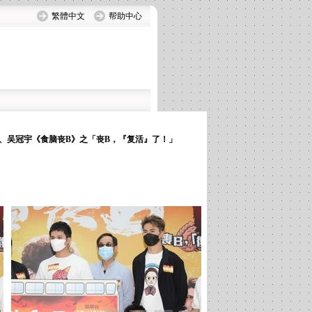
繁體中文
帮助中心
、吴冠宇《食脑丧B》之「丧B，『复活』了！」