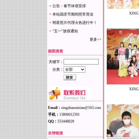
公告：春节休假安排
XING
本站国庆节期间照常营业
明星照片代理火热进行中！
“五一”放假通知
更多>>
靓图搜索
关键字：
分类：
XING
Email：
xingzhanzaixian@163.com
手机：
13806012591
QQ：
553448028
友情链接