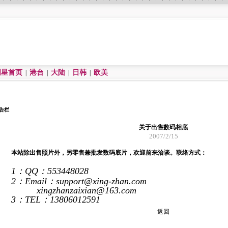
明星首页
港台
大陆
日韩
欧美
|
|
|
|
告栏
关于出售数码相底
2007/2/15
本站除出售照片外，另零售兼批发数码底片，欢迎前来洽谈。联络方式：
1
：
QQ
：
553448028
2
：
Email
：
support@xing-zhan.com
xingzhanzaixian@163.com
3
：
TEL
：
13806012591
返回