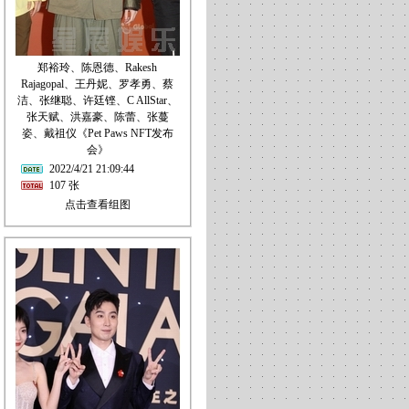
郑裕玲、陈恩德、Rakesh
Rajagopal、王丹妮、罗孝勇、蔡
洁、张继聪、许廷铿、C AllStar、
张天赋、洪嘉豪、陈蕾、张蔓
姿、戴祖仪《Pet Paws NFT发布
会》
2022/4/21 21:09:44
107 张
点击查看组图