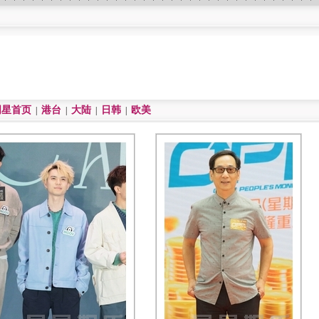
明星首页
港台
大陆
日韩
欧美
|
|
|
|