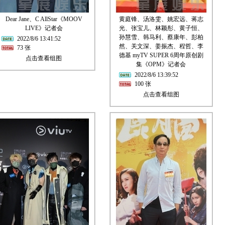
Dear Jane、C AllStar《MOOV
黄庭锋、汤洛雯、姚宏远、蒋志
LIVE》记者会
光、张宝儿、林颖彤、黄子恒、
孙慧雪、韩马利、蔡康年、彭柏
2022/8/6 13:41:52
然、关文深、姜振杰、程哲、李
73 张
德基 myTV SUPER 6周年原创剧
点击查看组图
集《OPM》记者会
2022/8/6 13:39:52
100 张
点击查看组图