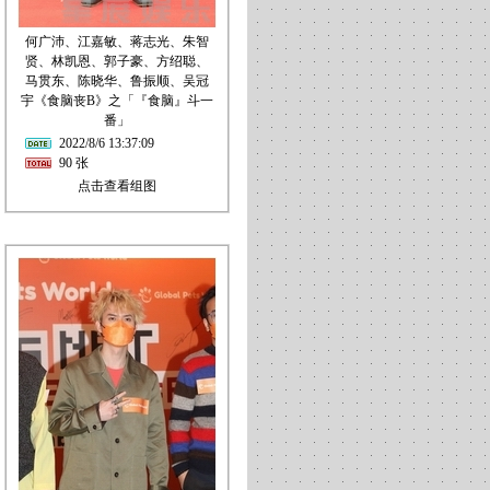
何广沛、江嘉敏、蒋志光、朱智
贤、林凯恩、郭子豪、方绍聪、
马贯东、陈晓华、鲁振顺、吴冠
宇《食脑丧B》之「『食脑』斗一
番」
2022/8/6 13:37:09
90 张
点击查看组图