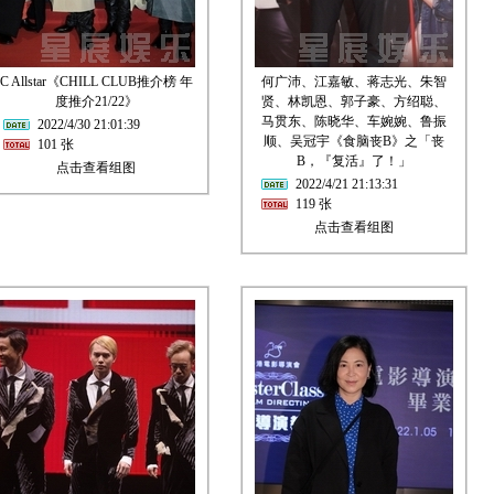
C Allstar《CHILL CLUB推介榜 年
何广沛、江嘉敏、蒋志光、朱智
度推介21/22》
贤、林凯恩、郭子豪、方绍聪、
马贯东、陈晓华、车婉婉、鲁振
2022/4/30 21:01:39
顺、吴冠宇《食脑丧B》之「丧
101 张
B，『复活』了！」
点击查看组图
2022/4/21 21:13:31
119 张
点击查看组图