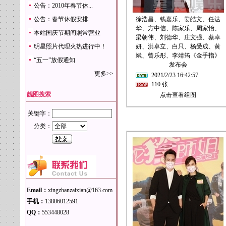
公告：2010年春节休...
公告：春节休假安排
徐浩昌、钱嘉乐、姜皓文、任达
华、方中信、陈家乐、周家怡、
本站国庆节期间照常营业
梁朝伟、刘德华、庄文强、蔡卓
明星照片代理火热进行中！
妍、洪卓立、白只、杨受成、黄
斌、曾乐彤、李靖筠《金手指》
“五一”放假通知
发布会
更多>>
2021/2/23 16:42:57
110 张
靓图搜索
点击查看组图
关键字：
分类：
Email：
xingzhanzaixian@163.com
手机：
13806012591
QQ：
553448028