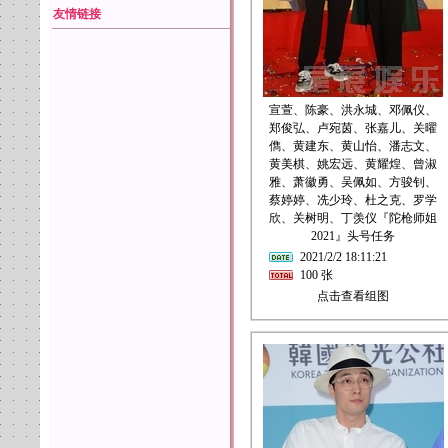
友情链接
宣萱、陈豪、洪永城、邓佩仪、
郑俊弘、卢宛茵、张嘉儿、关曜
儁、黄建东、黄山怡、潘志文、
黄美棋、姚宏远、黄耀煌、曾淑
雅、萧徽勇、吴佩如、方骏钊、
蔡婷婷、冼少玲、杜之克、罗学
欣、关树明、丁羡仪『陀枪师姐
2021』头号任务
2021/2/2 18:11:21
100 张
点击查看组图