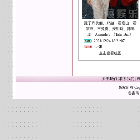
甄子丹伉俪、郑融、霍启山、霍
震霆、王曼喜、麦明诗、陈逸
璇、Amanda S.《Taler Ball》
2021/12/24 18:21:07
45 张
点击查看组图
关于我们
|
联系我们
|
版权所有 Copy
备案号