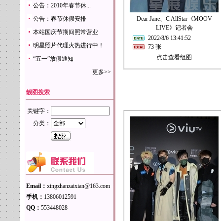
公告：2010年春节休...
公告：春节休假安排
Dear Jane、C AllStar《MOOV
LIVE》记者会
本站国庆节期间照常营业
2022/8/6 13:41:52
明星照片代理火热进行中！
73 张
点击查看组图
“五一”放假通知
更多>>
靓图搜索
关键字：
分类：
Email：
xingzhanzaixian@163.com
手机：
13806012591
QQ：
553448028