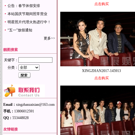
点击购买
公告：春节休假安排
本站国庆节期间照常营业
明星照片代理火热进行中！
“五一”放假通知
更多>>
靓图搜索
关键字：
分类：
XINGZHAN2017-145913
点击购买
Email：
xingzhanzaixian@163.com
手机：
13806012591
QQ：
553448028
友情链接