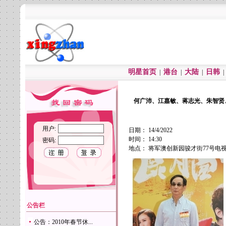
明星首页
港台
大陆
日韩
|
|
|
何广沛、江嘉敏、蒋志光、朱智贤
用户:
日期： 14/4/2022
时间： 14:30
密码:
地点： 将军澳创新园骏才街77号
公告栏
公告：2010年春节休...