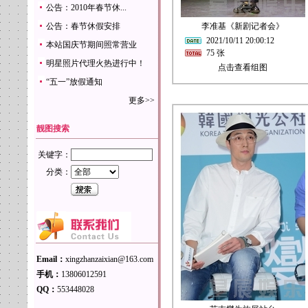
公告：2010年春节休...
公告：春节休假安排
李准基《新剧记者会》
2021/10/11 20:00:12
本站国庆节期间照常营业
75 张
明星照片代理火热进行中！
点击查看组图
“五一”放假通知
更多>>
靓图搜索
关键字：
分类：
Email：
xingzhanzaixian@163.com
手机：
13806012591
QQ：
553448028