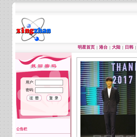
明星首页
港台
大陆
日韩
|
|
|
用户:
密码:
公告栏