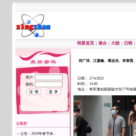
明星首页
港台
大陆
日韩
|
|
|
何广沛、江嘉敏、蒋志光、朱智贤
用户:
日期： 27/4/2022
时间： 14:00
密码:
地点： 将军澳创新园骏才街77号
公告栏
公告：2010年春节休...