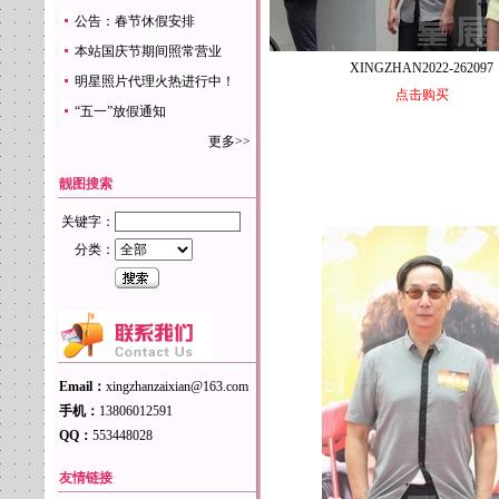
公告：春节休假安排
本站国庆节期间照常营业
XINGZHAN2022-262097
明星照片代理火热进行中！
点击购买
“五一”放假通知
更多>>
靓图搜索
关键字：
分类：
Email：
xingzhanzaixian@163.com
手机：
13806012591
QQ：
553448028
友情链接